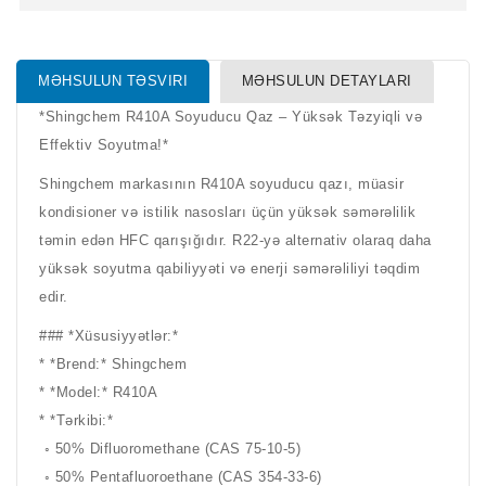
MƏHSULUN TƏSVIRI
MƏHSULUN DETAYLARI
*Shingchem R410A Soyuducu Qaz – Yüksək Təzyiqli və
Effektiv Soyutma!*
Shingchem markasının R410A soyuducu qazı, müasir
kondisioner və istilik nasosları üçün yüksək səmərəlilik
təmin edən HFC qarışığıdır. R22-yə alternativ olaraq daha
yüksək soyutma qabiliyyəti və enerji səmərəliliyi təqdim
edir.
### *Xüsusiyyətlər:*
* *Brend:* Shingchem
* *Model:* R410A
* *Tərkibi:*
◦ 50% Difluoromethane (CAS 75-10-5)
◦ 50% Pentafluoroethane (CAS 354-33-6)