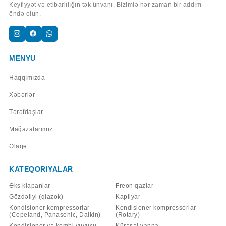
Keyfiyyət və etibarlılığın tək ünvanı. Bizimlə hər zaman bir addım
öndə olun.
MENYU
Haqqımızda
Xəbərlər
Tərəfdaşlar
Mağazalarımız
Əlaqə
KATEQORIYALAR
Əks klapanlar
Freon qazlar
Gözdəliyi (qlazok)
Kapilyar
Kondisioner kompressorlar
Kondisioner kompressorlar
(Copeland, Panasonic, Daikin)
(Rotary)