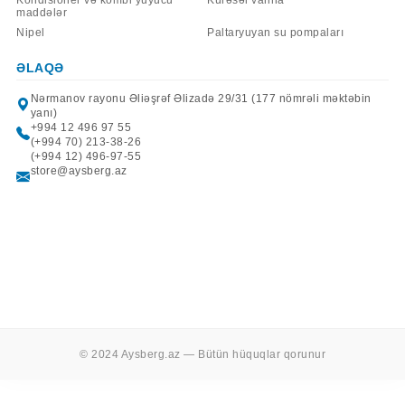
Kondisioner və kombi yuyucu
Kürəsəl vanna
maddələr
Nipel
Paltaryuyan su pompaları
ƏLAQƏ
Nərmanov rayonu Əliəşrəf Əlizadə 29/31 (177 nömrəli məktəbin
yanı)
+994 12 496 97 55
(+994 70) 213-38-26
(+994 12) 496-97-55
store@aysberg.az
© 2024 Aysberg.az — Bütün hüquqlar qorunur