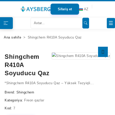
Sifariş et
AZ
Haqqımızda
☰
Məhsullar
Ana səhifə
Shingchem R410A Soyuducu Qaz
Bloqlar
Shingchem
Tərəfdaşlar
R410A
Soyuducu Qaz
Mağazalar
*Shingchem R410A Soyuducu Qaz – Yüksək Təzyiqli...
Əlaqə
Brend:
Shingchem
Kategoriya:
Freon qazlar
Kod:
7