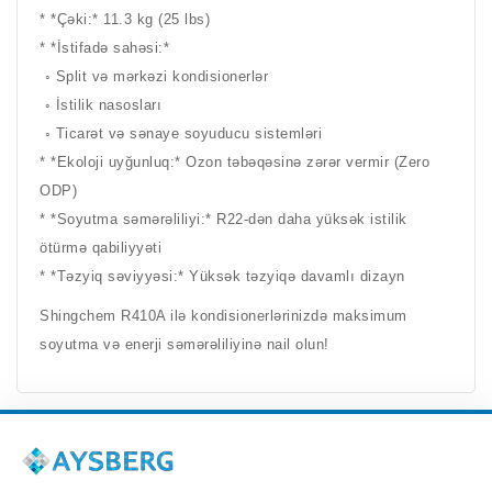
* *Çəki:* 11.3 kg (25 lbs)
* *İstifadə sahəsi:*
◦ Split və mərkəzi kondisionerlər
◦ İstilik nasosları
◦ Ticarət və sənaye soyuducu sistemləri
* *Ekoloji uyğunluq:* Ozon təbəqəsinə zərər vermir (Zero
ODP)
* *Soyutma səmərəliliyi:* R22-dən daha yüksək istilik
ötürmə qabiliyyəti
* *Təzyiq səviyyəsi:* Yüksək təzyiqə davamlı dizayn
Shingchem R410A ilə kondisionerlərinizdə maksimum
soyutma və enerji səmərəliliyinə nail olun!