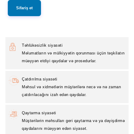
Sifariş et
Təhlükəsizlik siyasəti
Məlumatların və mülkiyyətin qorunması üçün təşkilatın
müəyyən etdiyi qaydalar və prosedurlar.
Çatdırılma siyasəti
Məhsul və xidmətlərin müştərilərə necə və nə zaman
çatdırılacağını izah edən qaydalar.
Qaytarma siyasəti
Müştərilərin məhsulları geri qaytarma və ya dəyişdirmə
qaydalarını müəyyən edən siyasət.