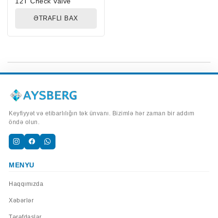
12T Check Valve
ƏTRAFLI BAX
Keyfiyyət və etibarlılığın tək ünvanı. Bizimlə hər zaman bir addım
öndə olun.
MENYU
Haqqımızda
Xəbərlər
Tərəfdaşlar