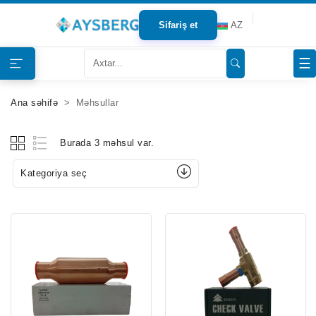
Sifariş et
AZ
Haqqımızda
☰
Məhsullar
Ana səhifə
Məhsullar
Bloqlar
Burada 3 məhsul var.
Tərəfdaşlar
Kategoriya seç
Mağazalar
Əlaqə