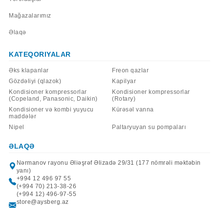
Mağazalarımız
Əlaqə
KATEQORIYALAR
Əks klapanlar
Freon qazlar
Gözdəliyi (qlazok)
Kapilyar
Kondisioner kompressorlar
Kondisioner kompressorlar
(Copeland, Panasonic, Daikin)
(Rotary)
Kondisioner və kombi yuyucu
Kürəsəl vanna
maddələr
Nipel
Paltaryuyan su pompaları
ƏLAQƏ
Nərmanov rayonu Əliəşrəf Əlizadə 29/31 (177 nömrəli məktəbin
yanı)
+994 12 496 97 55
(+994 70) 213-38-26
(+994 12) 496-97-55
store@aysberg.az