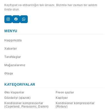
Keyfiyyət və etibarlılığın tək ünvanı. Bizimlə hər zaman bir addım
öndə olun.
MENYU
Haqqımızda
Xəbərlər
Tərəfdaşlar
Mağazalarımız
Əlaqə
KATEQORIYALAR
Əks klapanlar
Freon qazlar
Gözdəliyi (qlazok)
Kapilyar
Kondisioner kompressorlar
Kondisioner kompressorlar
(Copeland, Panasonic, Daikin)
(Rotary)