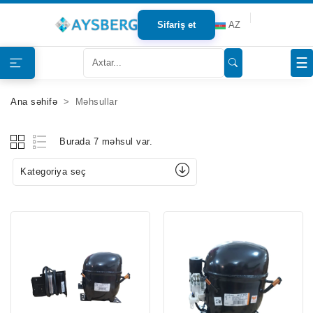
Sifariş et
AZ
Haqqımızda
☰
Məhsullar
Ana səhifə
Məhsullar
Bloqlar
Burada 7 məhsul var.
Tərəfdaşlar
Kategoriya seç
Mağazalar
Əlaqə