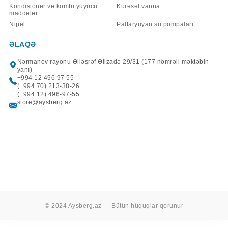
Kondisioner və kombi yuyucu
Kürəsəl vanna
maddələr
Nipel
Paltaryuyan su pompaları
ƏLAQƏ
Nərmanov rayonu Əliəşrəf Əlizadə 29/31 (177 nömrəli məktəbin
yanı)
+994 12 496 97 55
(+994 70) 213-38-26
(+994 12) 496-97-55
store@aysberg.az
© 2024 Aysberg.az — Bütün hüquqlar qorunur