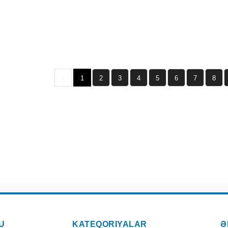
‹
1
2
3
4
5
6
7
8
U
KATEQORIYALAR
Ə