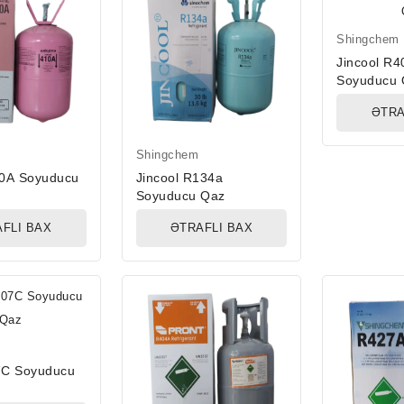
Shingchem
Jincool R
Soyuducu 
ƏTRA
Shingchem
0A Soyuducu
Jincool R134a
Soyuducu Qaz
FLI BAX
ƏTRAFLI BAX
7C Soyuducu