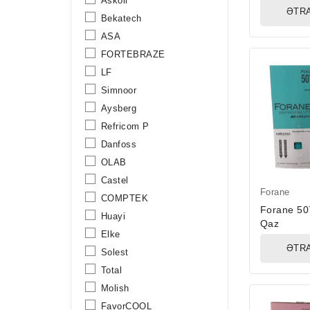
Askoll
ƏTRA
Bekatech
ASA
FORTEBRAZE
LF
Simnoor
Aysberg
Refricom P
Danfoss
OLAB
Castel
Forane
COMPTEK
Forane 50
Huayi
Qaz
Elke
ƏTRA
Solest
Total
Molish
FavorCOOL