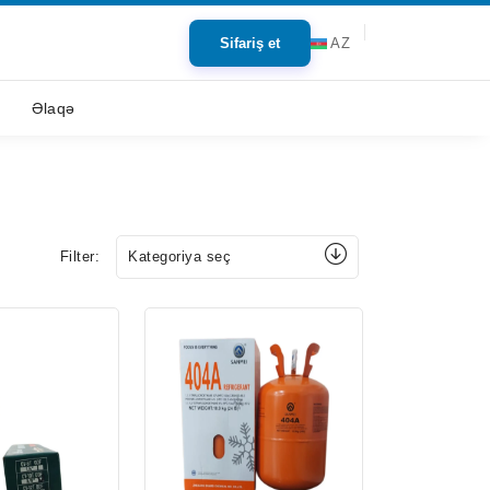
Sifariş et
AZ
Əlaqə
Filter:
Kategoriya seç