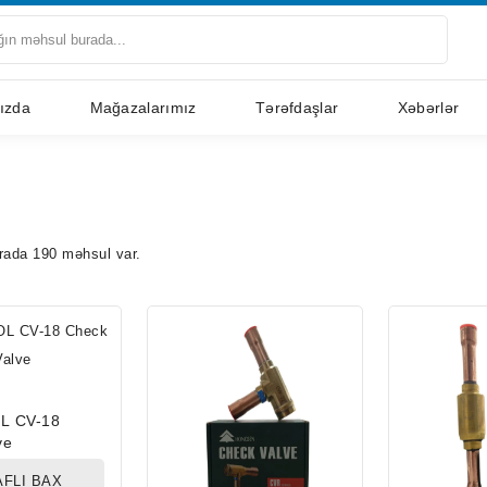
ızda
Mağazalarımız
Tərəfdaşlar
Xəbərlər
rada 190 məhsul var.
L CV-18
ve
FLI BAX