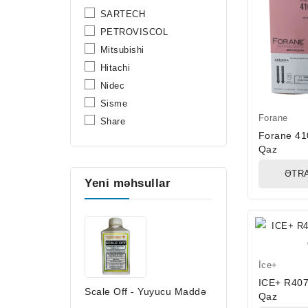
SARTECH
PETROVISCOL
Mitsubishi
Hitachi
Nidec
Sisme
Forane
Share
Forane 41
Qaz
ƏTRA
Yeni məhsullar
İce+
ICE+ R40
Scale Off - Yuyucu Maddə
Qaz