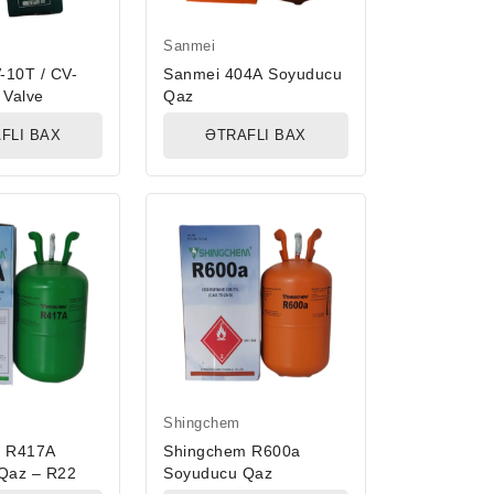
Sanmei
-10T / CV-
Sanmei 404A Soyuducu
 Valve
Qaz
FLI BAX
ƏTRAFLI BAX
Shingchem
m R417A
Shingchem R600a
Qaz – R22
Soyuducu Qaz