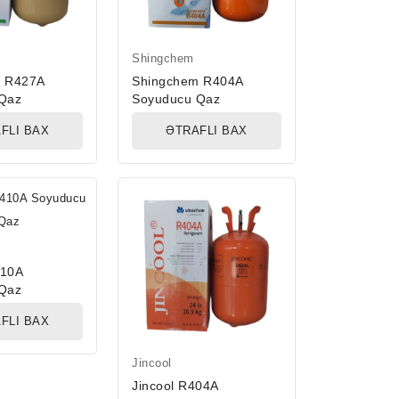
Shingchem
m R427A
Shingchem R404A
Qaz
Soyuducu Qaz
FLI BAX
ƏTRAFLI BAX
410A
Qaz
FLI BAX
Jincool
Jincool R404A