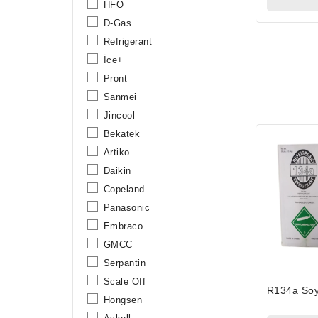
HFO
D-Gas
Refrigerant
İce+
Pront
Sanmei
Jincool
Bekatek
Artiko
Daikin
Copeland
Panasonic
Embraco
GMCC
Serpantin
Scale Off
R134a So
Hongsen