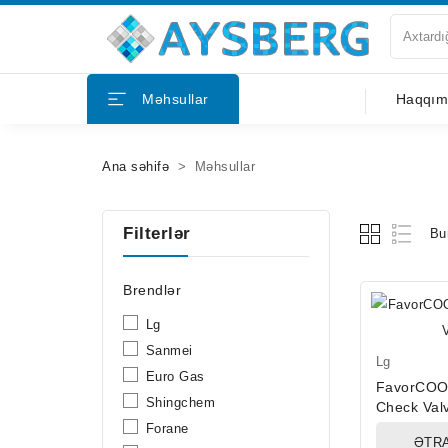
Haqqımızda
Məhsullar
Haqqım
Məhsullar
Ana səhifə
Məhsullar
Bloqlar
Tərəfdaşlar
Filterlər
Bu
Mağazalar
Brendlər
Lg
Əlaqə
Sanmei
Lg
Euro Gas
FavorCOO
Shingchem
Check Val
Forane
ƏTRA