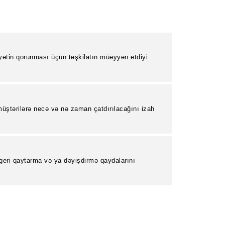
yətin qorunması üçün təşkilatın müəyyən etdiyi
.
üştərilərə necə və nə zaman çatdırılacağını izah
 geri qaytarma və ya dəyişdirmə qaydalarını