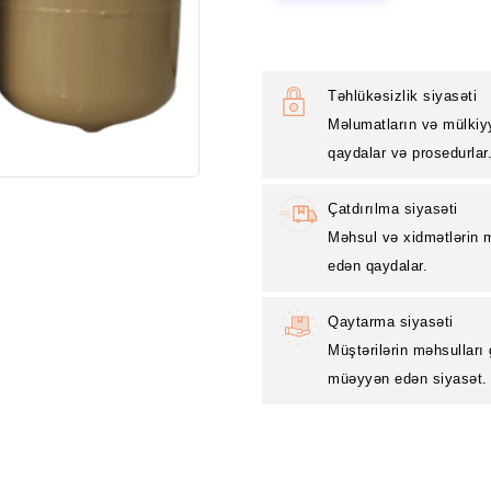
Təhlükəsizlik siyasəti
Məlumatların və mülkiy
qaydalar və prosedurlar
Çatdırılma siyasəti
Məhsul və xidmətlərin m
edən qaydalar.
Qaytarma siyasəti
Müştərilərin məhsulları
müəyyən edən siyasət.