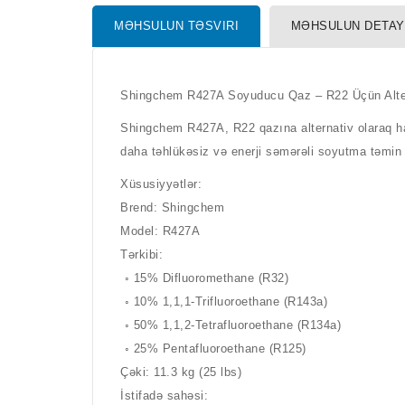
MƏHSULUN TƏSVIRI
MƏHSULUN DETAY
Shingchem R427A Soyuducu Qaz – R22 Üçün Alter
Shingchem R427A, R22 qazına alternativ olaraq ha
daha təhlükəsiz və enerji səmərəli soyutma təmin
Xüsusiyyətlər:
Brend: Shingchem
Model: R427A
Tərkibi:
◦ 15% Difluoromethane (R32)
◦ 10% 1,1,1-Trifluoroethane (R143a)
◦ 50% 1,1,2-Tetrafluoroethane (R134a)
◦ 25% Pentafluoroethane (R125)
Çəki: 11.3 kg (25 lbs)
İstifadə sahəsi: