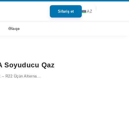
Sifariş et
AZ
Əlaqə
A Soyuducu Qaz
– R22 Üçün Alterna...