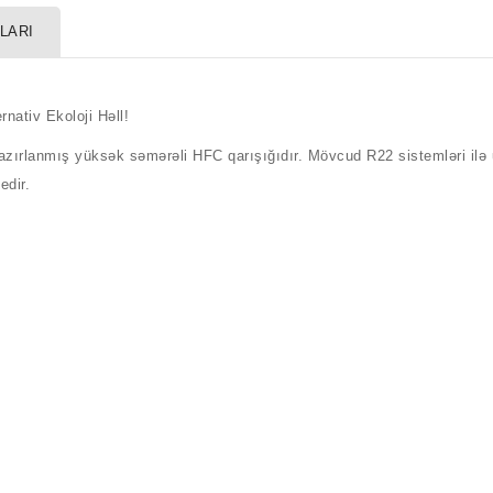
LARI
nativ Ekoloji Həll!
zırlanmış yüksək səmərəli HFC qarışığıdır. Mövcud R22 sistemləri ilə
 edir.