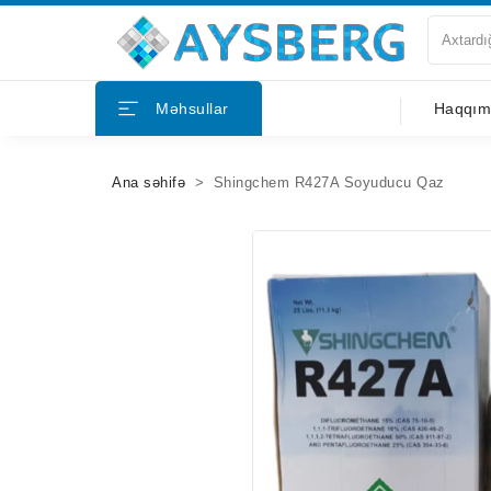
Haqqımızda
Məhsullar
Haqqım
Məhsullar
Ana səhifə
Shingchem R427A Soyuducu Qaz
Bloqlar
Tərəfdaşlar
Mağazalar
Əlaqə