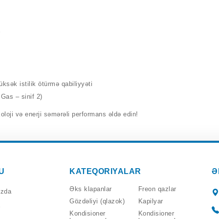
ar
ksək istilik ötürmə qabiliyyəti
 Gas – sinif 2)
oji və enerji səmərəli performans əldə edin!
U
KATEQORIYALAR
Ə
Əks klapanlar
Freon qazlar
ızda
Gözdəliyi (qlazok)
Kapilyar
Kondisioner
Kondisioner