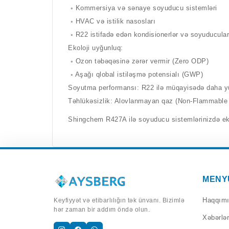
◦ Kommersiya və sənaye soyuducu sistemləri
◦ HVAC və istilik nasosları
◦ R22 istifadə edən kondisionerlər və soyuducul
Ekoloji uyğunluq:
◦ Ozon təbəqəsinə zərər vermir (Zero ODP)
◦ Aşağı qlobal istiləşmə potensialı (GWP)
Soyutma performansı: R22 ilə müqayisədə daha yü
Təhlükəsizlik: Alovlanmayan qaz (Non-Flammable
Shingchem R427A ilə soyuducu sistemlərinizdə ekol
MENY
Haqqım
Keyfiyyət və etibarlılığın tək ünvanı. Bizimlə
hər zaman bir addım öndə olun.
Xəbərlər