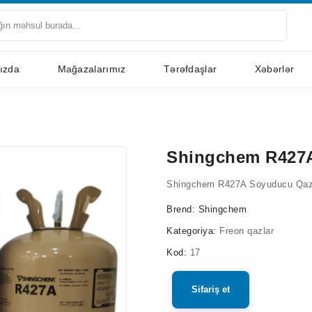
ızda
Mağazalarımız
Tərəfdaşlar
Xəbərlər
Shingchem R427
Shingchem R427A Soyuducu Qaz 
Brend:
Shingchem
Kategoriya:
Freon qazlar
Kod:
17
Sifariş et