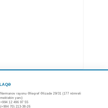
LAQƏ
Nərmanov rayonu Əliəşrəf Əlizadə 29/31 (177 nömrəli
məktəbin yanı)
+994 12 496 97 55
(+994 70) 213-38-26