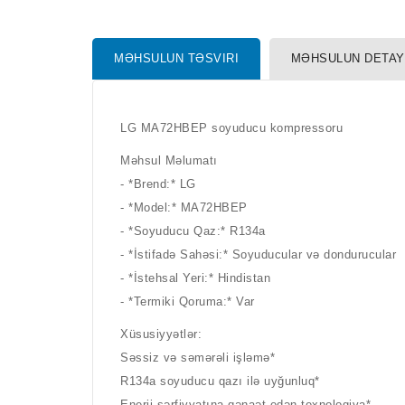
MƏHSULUN TƏSVIRI
MƏHSULUN DETAY
LG MA72HBEP soyuducu kompressoru
Məhsul Məlumatı
- *Brend:* LG
- *Model:* MA72HBEP
- *Soyuducu Qaz:* R134a
- *İstifadə Sahəsi:* Soyuducular və dondurucular
- *İstehsal Yeri:* Hindistan
- *Termiki Qoruma:* Var
Xüsusiyyətlər:
Səssiz və səmərəli işləmə*
R134a soyuducu qazı ilə uyğunluq*
Enerji sərfiyyatına qənaət edən texnologiya*