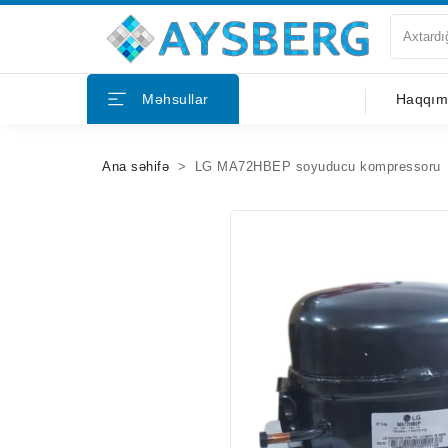
Haqqımızda
Məhsullar
Haqqım
Məhsullar
Ana səhifə
LG MA72HBEP soyuducu kompressoru
Bloqlar
Tərəfdaşlar
Mağazalar
Əlaqə