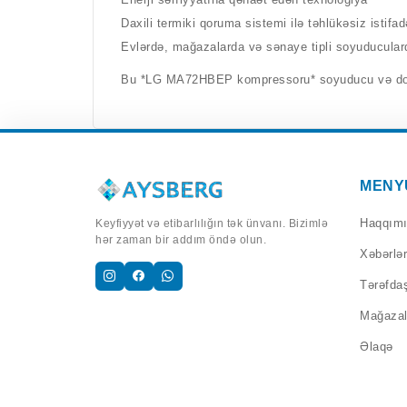
Daxili termiki qoruma sistemi ilə təhlükəsiz istif
Evlərdə, mağazalarda və sənaye tipli soyuducula
Bu *LG MA72HBEP kompressoru* soyuducu və dondur
MENY
Haqqım
Keyfiyyət və etibarlılığın tək ünvanı. Bizimlə
hər zaman bir addım öndə olun.
Xəbərlər
Tərəfdaş
Mağazal
Əlaqə