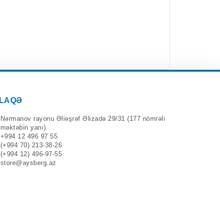
LAQƏ
Nərmanov rayonu Əliəşrəf Əlizadə 29/31 (177 nömrəli
məktəbin yanı)
+994 12 496 97 55
(+994 70) 213-38-26
(+994 12) 496-97-55
store@aysberg.az