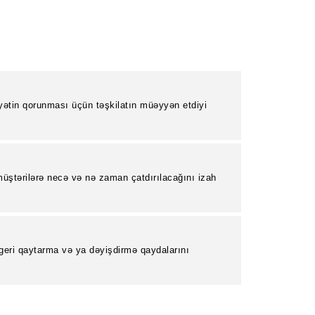
yətin qorunması üçün təşkilatın müəyyən etdiyi
.
üştərilərə necə və nə zaman çatdırılacağını izah
 geri qaytarma və ya dəyişdirmə qaydalarını