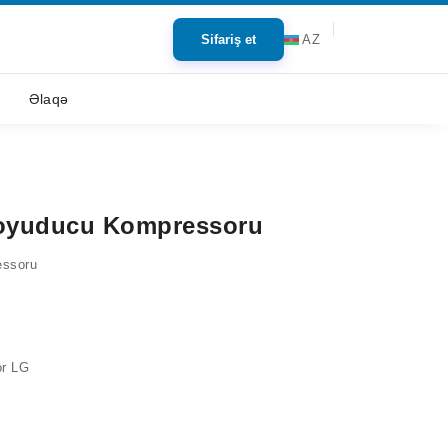
Sifariş et
AZ
Əlaqə
yuducu Kompressoru
ssoru
r LG