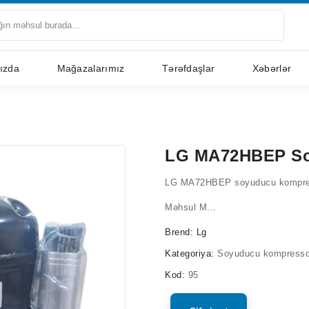
ızda
Mağazalarımız
Tərəfdaşlar
Xəbərlər
LG MA72HBEP So
LG MA72HBEP soyuducu kompre
Məhsul M...
Brend:
Lg
Kategoriya:
Soyuducu kompresso
Kod:
95