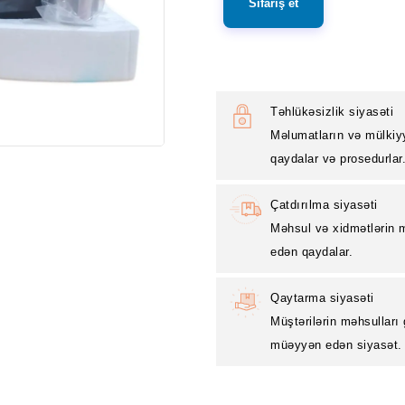
Sifariş et
Təhlükəsizlik siyasəti
Məlumatların və mülkiy
qaydalar və prosedurlar
Çatdırılma siyasəti
Məhsul və xidmətlərin m
edən qaydalar.
Qaytarma siyasəti
Müştərilərin məhsulları
müəyyən edən siyasət.