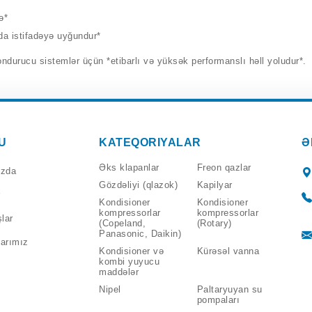
adə*
rda istifadəyə uyğundur*
ucu sistemlər üçün *etibarlı və yüksək performanslı həll yoludur*.
U
KATEQORIYALAR
Ə
Əks klapanlar
Freon qazlar
ızda
Gözdəliyi (qlazok)
Kapilyar
Kondisioner
Kondisioner
kompressorlar
kompressorlar
lar
(Copeland,
(Rotary)
Panasonic, Daikin)
arımız
Kondisioner və
Kürəsəl vanna
kombi yuyucu
maddələr
Nipel
Paltaryuyan su
pompaları