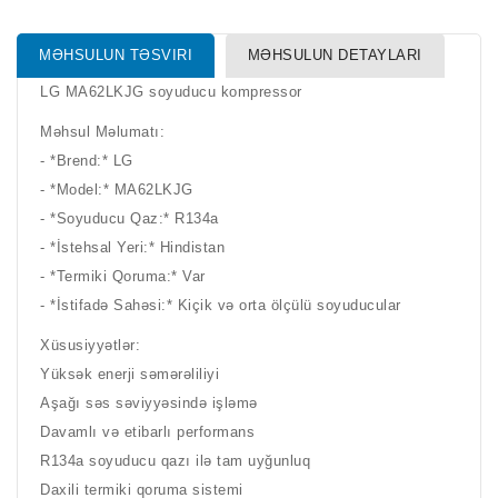
MƏHSULUN TƏSVIRI
MƏHSULUN DETAYLARI
LG MA62LKJG soyuducu kompressor
Məhsul Məlumatı:
- *Brend:* LG
- *Model:* MA62LKJG
- *Soyuducu Qaz:* R134a
- *İstehsal Yeri:* Hindistan
- *Termiki Qoruma:* Var
- *İstifadə Sahəsi:* Kiçik və orta ölçülü soyuducular
Xüsusiyyətlər:
Yüksək enerji səmərəliliyi
Aşağı səs səviyyəsində işləmə
Davamlı və etibarlı performans
R134a soyuducu qazı ilə tam uyğunluq
Daxili termiki qoruma sistemi