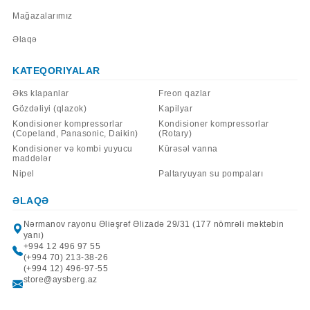
Mağazalarımız
Əlaqə
KATEQORIYALAR
Əks klapanlar
Freon qazlar
Gözdəliyi (qlazok)
Kapilyar
Kondisioner kompressorlar
Kondisioner kompressorlar
(Copeland, Panasonic, Daikin)
(Rotary)
Kondisioner və kombi yuyucu
Kürəsəl vanna
maddələr
Nipel
Paltaryuyan su pompaları
ƏLAQƏ
Nərmanov rayonu Əliəşrəf Əlizadə 29/31 (177 nömrəli məktəbin
yanı)
+994 12 496 97 55
(+994 70) 213-38-26
(+994 12) 496-97-55
store@aysberg.az