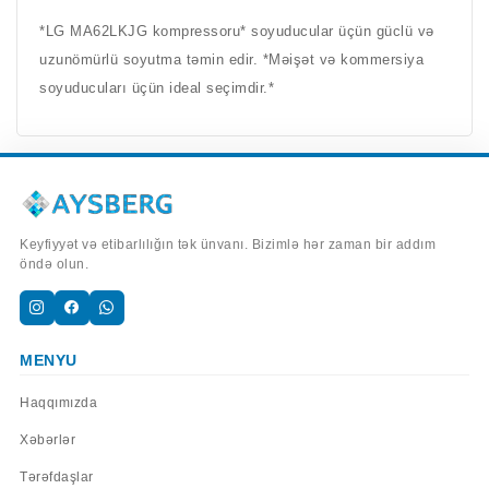
*LG MA62LKJG kompressoru* soyuducular üçün güclü və
uzunömürlü soyutma təmin edir. *Məişət və kommersiya
soyuducuları üçün ideal seçimdir.*
Keyfiyyət və etibarlılığın tək ünvanı. Bizimlə hər zaman bir addım
öndə olun.
MENYU
Haqqımızda
Xəbərlər
Tərəfdaşlar