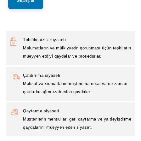
Sifariş et
Təhlükəsizlik siyasəti
Məlumatların və mülkiyyətin qorunması üçün təşkilatın
müəyyən etdiyi qaydalar və prosedurlar.
Çatdırılma siyasəti
Məhsul və xidmətlərin müştərilərə necə və nə zaman
çatdırılacağını izah edən qaydalar.
Qaytarma siyasəti
Müştərilərin məhsulları geri qaytarma və ya dəyişdirmə
qaydalarını müəyyən edən siyasət.