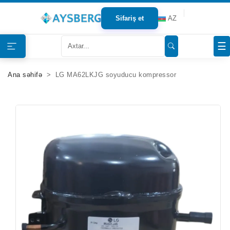
Sifariş et
AZ
Haqqımızda
☰
Məhsullar
Ana səhifə
LG MA62LKJG soyuducu kompressor
Bloqlar
Tərəfdaşlar
Mağazalar
Əlaqə