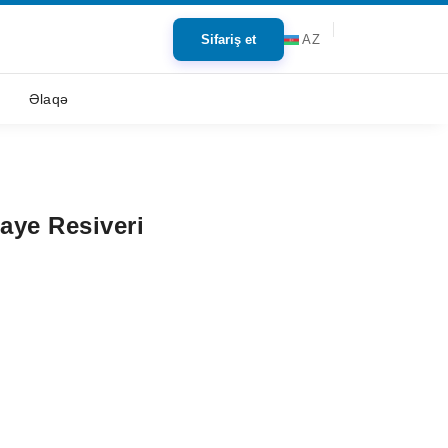
Sifariş et
AZ
Əlaqə
aye Resiveri