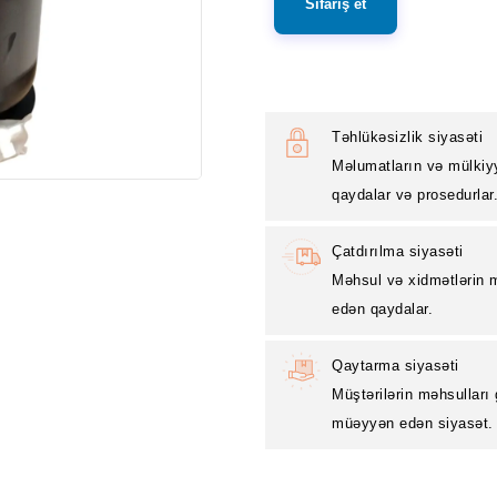
Sifariş et
Təhlükəsizlik siyasəti
Məlumatların və mülkiy
qaydalar və prosedurlar
Çatdırılma siyasəti
Məhsul və xidmətlərin m
edən qaydalar.
Qaytarma siyasəti
Müştərilərin məhsulları
müəyyən edən siyasət.