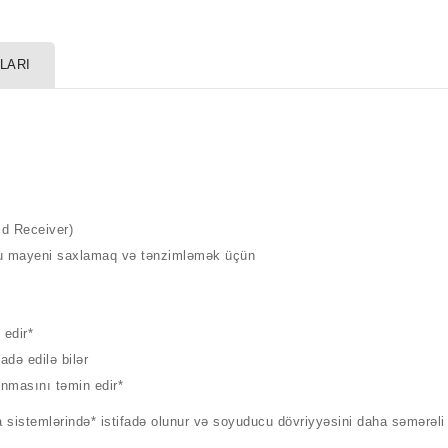
LARI
quid Receiver)
ucu mayeni saxlamaq və tənzimləmək üçün
n edir*
ifadə edilə bilər
unmasını təmin edir*
stemlərində* istifadə olunur və soyuducu dövriyyəsini daha səmərəli 