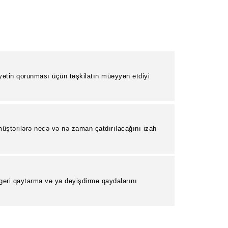
yətin qorunması üçün təşkilatın müəyyən etdiyi
.
üştərilərə necə və nə zaman çatdırılacağını izah
 geri qaytarma və ya dəyişdirmə qaydalarını