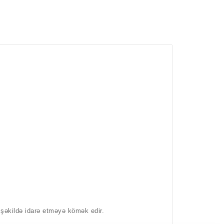
şəkildə idarə etməyə kömək edir.