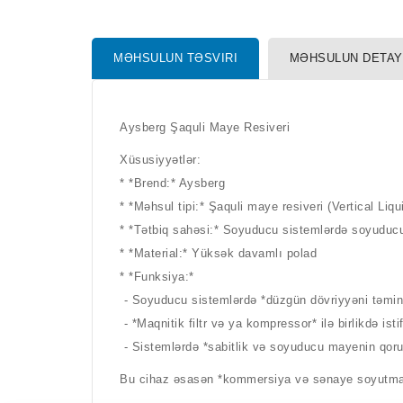
MƏHSULUN TƏSVIRI
MƏHSULUN DETAY
Aysberg Şaquli Maye Resiveri
Xüsusiyyətlər:
* *Brend:* Aysberg
* *Məhsul tipi:* Şaquli maye resiveri (Vertical Li
* *Tətbiq sahəsi:* Soyuducu sistemlərdə soyud
* *Material:* Yüksək davamlı polad
* *Funksiya:*
- Soyuducu sistemlərdə *düzgün dövriyyəni təmi
- *Maqnitik filtr və ya kompressor* ilə birlikdə ist
- Sistemlərdə *sabitlik və soyuducu mayenin qor
Bu cihaz əsasən *kommersiya və sənaye soyutma si