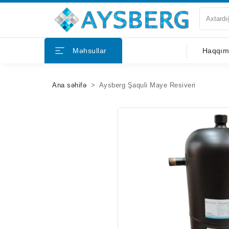
Haqqımızda
Məhsullar
Haqqım
Məhsullar
Ana səhifə
Aysberg Şaquli Maye Resiveri
Bloqlar
Tərəfdaşlar
Mağazalar
Əlaqə