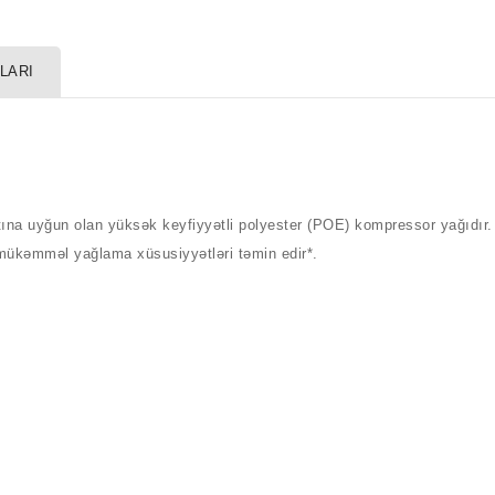
LARI
ına uyğun olan yüksək keyfiyyətli polyester (POE) kompressor yağıdır
 *mükəmməl yağlama xüsusiyyətləri təmin edir*.