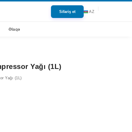
Sifariş et
AZ
Əlaqə
pressor Yağı (1L)
or Yağı (1L)