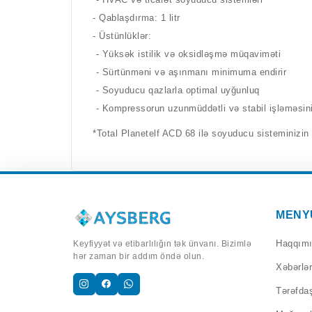
- Qablaşdırma: 1 litr
- Üstünlüklər:
- Yüksək istilik və oksidləşmə müqaviməti
- Sürtünməni və aşınmanı minimuma endirir
- Soyuducu qazlarla optimal uyğunluq
- Kompressorun uzunmüddətli və stabil işləməsin
*Total Planetelf ACD 68 ilə soyuducu sisteminizi
MENY
Haqqım
Keyfiyyət və etibarlılığın tək ünvanı. Bizimlə
hər zaman bir addım öndə olun.
Xəbərlər
Tərəfdaş