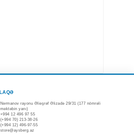
LAQƏ
Nərmanov rayonu Əliəşrəf Əlizadə 29/31 (177 nömrəli
məktəbin yanı)
+994 12 496 97 55
(+994 70) 213-38-26
(+994 12) 496-97-55
store@aysberg.az