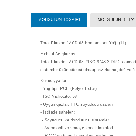
MƏHSULUN TƏSVIRI
MƏHSULUN DETAY
Total Planetelf ACD 68 Kompressor Yağı (1L)
Məhsul Açıqlaması:
Total Planetelf ACD 68, *ISO 6743-3 DRD standart
sistemlər üçün xüsusi olaraq hazırlanmışdır* və
Xüsusiyyətlər:
- Yağ tipi: POE (Polyol Ester)
- ISO Viskozite: 68
- Uyğun qazlar: HFC soyuducu qazları
- İstifadə sahələri:
- Soyuducu və dondurucu sistemlər
- Avtomobil və sənaye kondisionerləri
- HVAC və ticarət soyuducu sistemləri