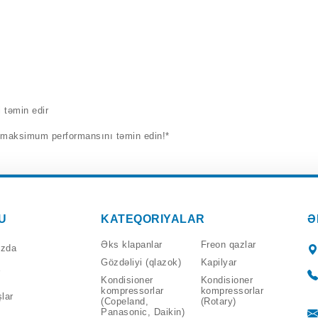
i təmin edir
n maksimum performansını təmin edin!*
U
KATEQORIYALAR
Ə
Əks klapanlar
Freon qazlar
ızda
Gözdəliyi (qlazok)
Kapilyar
Kondisioner
Kondisioner
kompressorlar
kompressorlar
lar
(Copeland,
(Rotary)
Panasonic, Daikin)