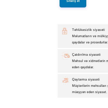
Sifariş et
Təhlükəsizlik siyasəti
Məlumatların və mülkiy
qaydalar və prosedurlar
Çatdırılma siyasəti
Məhsul və xidmətlərin m
edən qaydalar.
Qaytarma siyasəti
Müştərilərin məhsulları
müəyyən edən siyasət.