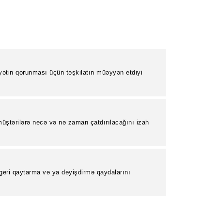
yətin qorunması üçün təşkilatın müəyyən etdiyi
.
üştərilərə necə və nə zaman çatdırılacağını izah
 geri qaytarma və ya dəyişdirmə qaydalarını