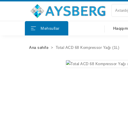
Haqqımızda
Məhsullar
Haqqım
Məhsullar
Ana səhifə
Total ACD 68 Kompressor Yağı (1L)
Bloqlar
Tərəfdaşlar
Mağazalar
Əlaqə