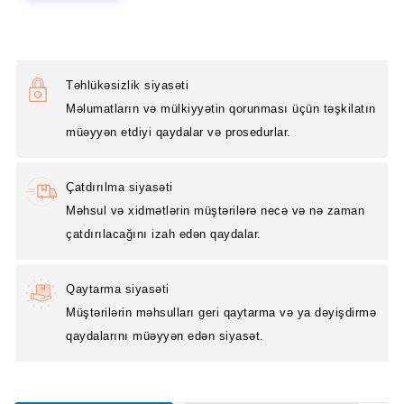
Təhlükəsizlik siyasəti
Məlumatların və mülkiyyətin qorunması üçün təşkilatın
müəyyən etdiyi qaydalar və prosedurlar.
Çatdırılma siyasəti
Məhsul və xidmətlərin müştərilərə necə və nə zaman
çatdırılacağını izah edən qaydalar.
Qaytarma siyasəti
Müştərilərin məhsulları geri qaytarma və ya dəyişdirmə
qaydalarını müəyyən edən siyasət.