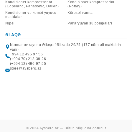
Kondisioner kompressorlar
Kondisioner kompressorlar
(Copeland, Panasonic, Daikin)
(Rotary)
Kondisioner və kombi yuyucu
Kürəsəl vanna
maddələr
Nipel
Paltaryuyan su pompaları
ƏLAQƏ
Nərmanov rayonu Əliəşrəf Əlizadə 29/31 (177 nömrəli məktəbin
yanı)
+994 12 496 97 55
(+994 70) 213-38-26
(+994 12) 496-97-55
store@aysberg.az
© 2024 Aysberg.az — Bütün hüquqlar qorunur