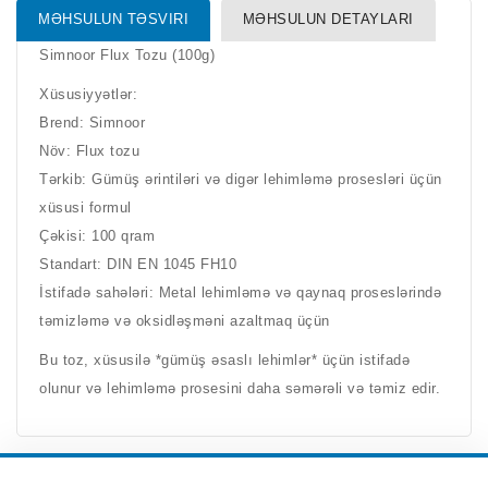
MƏHSULUN TƏSVIRI
MƏHSULUN DETAYLARI
Simnoor Flux Tozu (100g)
Xüsusiyyətlər:
Brend: Simnoor
Növ: Flux tozu
Tərkib: Gümüş ərintiləri və digər lehimləmə prosesləri üçün
xüsusi formul
Çəkisi: 100 qram
Standart: DIN EN 1045 FH10
İstifadə sahələri: Metal lehimləmə və qaynaq proseslərində
təmizləmə və oksidləşməni azaltmaq üçün
Bu toz, xüsusilə *gümüş əsaslı lehimlər* üçün istifadə
olunur və lehimləmə prosesini daha səmərəli və təmiz edir.