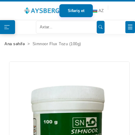
Sifariş et
AZ
Haqqımızda
☰
Məhsullar
Ana səhifə
Simnoor Flux Tozu (100g)
Bloqlar
Tərəfdaşlar
Mağazalar
Əlaqə