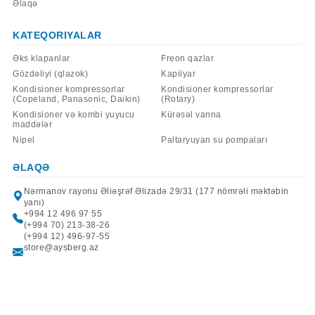
Əlaqə
KATEQORIYALAR
Əks klapanlar
Freon qazlar
Gözdəliyi (qlazok)
Kapilyar
Kondisioner kompressorlar
Kondisioner kompressorlar
(Copeland, Panasonic, Daikin)
(Rotary)
Kondisioner və kombi yuyucu
Kürəsəl vanna
maddələr
Nipel
Paltaryuyan su pompaları
ƏLAQƏ
Nərmanov rayonu Əliəşrəf Əlizadə 29/31 (177 nömrəli məktəbin
yanı)
+994 12 496 97 55
(+994 70) 213-38-26
(+994 12) 496-97-55
store@aysberg.az