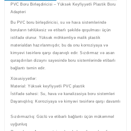
PVC Boru Birləşdiricisi – Yüksək Keyfiyyətli Plastik Boru
Adapteri
Bu PVC boru birləşdiricisi, su və hava sistemlərində
boruların təhlükəsiz və etibarlı şəkildə qoşulması üçün
istifadə olunur. Yüksək möhkəmliyə malik plastik
materialdan hazırlanmışdır, bu da onu korroziyaya və
kimyəvi təsirlərə qarşı dayanıqlı edir. Sızdırmaz və asan
quraşdırılan dizaynı sayəsində boru sistemlərində etibarlı
bağlantı təmin edir.
Xüsusiyyətlər:
Material: Yüksək keyfiyyətli PVC plastik
İstifadə sahəsi: Su, hava və kanalizasiya boru sistemləri
Dayanıqlılıq: Korroziyaya və kimyəvi təsirlərə qarşı davamlı
Sızdırmazlıq: Güclü və etibarlı bağlantı üçün mükəmməl
uyğunluq