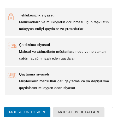
Təhlükəsizlik siyasəti
Məlumatların və mülkiyyətin qorunması üçün təşkilatın
müəyyən etdiyi qaydalar və prosedurlar.
Çatdırılma siyasəti
Məhsul və xidmətlərin müştərilərə necə və nə zaman
çatdırılacağını izah edən qaydalar.
Qaytarma siyasəti
Müştərilərin məhsulları geri qaytarma və ya dəyişdirmə
qaydalarını müəyyən edən siyasət.
MƏHSULUN TƏSVIRI
MƏHSULUN DETAYLARI