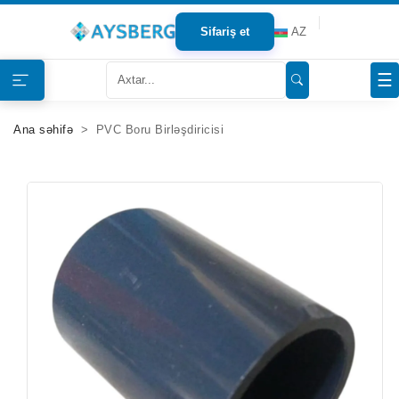
Sifariş et
AZ
Haqqımızda
☰
Məhsullar
Ana səhifə
PVC Boru Birləşdiricisi
Bloqlar
Tərəfdaşlar
Mağazalar
Əlaqə