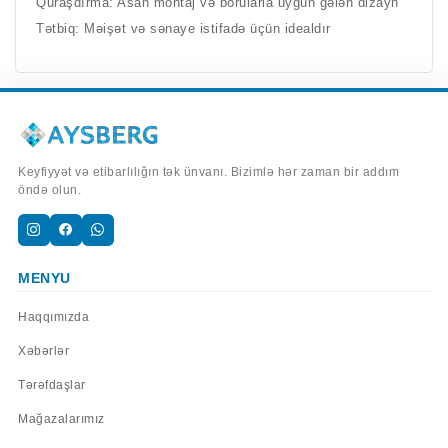
Quraşdırma: Asan montaj və borularla uyğun gələn dizayn
Tətbiq: Məişət və sənaye istifadə üçün idealdır
Keyfiyyət və etibarlılığın tək ünvanı. Bizimlə hər zaman bir addım
öndə olun.
MENYU
Haqqımızda
Xəbərlər
Tərəfdaşlar
Mağazalarımız