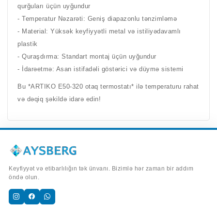
qurğuları üçün uyğundur
- Temperatur Nəzarəti: Geniş diapazonlu tənzimləmə
- Material: Yüksək keyfiyyətli metal və istiliyədavamlı
plastik
- Quraşdırma: Standart montaj üçün uyğundur
- İdarəetmə: Asan istifadəli göstərici və düymə sistemi
Bu *ARTIKO E50-320 otaq termostatı* ilə temperaturu rahat
və dəqiq şəkildə idarə edin!
Keyfiyyət və etibarlılığın tək ünvanı. Bizimlə hər zaman bir addım
öndə olun.