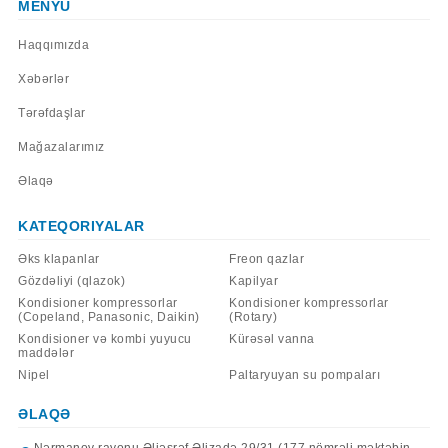
MENYU
Haqqımızda
Xəbərlər
Tərəfdaşlar
Mağazalarımız
Əlaqə
KATEQORIYALAR
Əks klapanlar
Freon qazlar
Gözdəliyi (qlazok)
Kapilyar
Kondisioner kompressorlar
Kondisioner kompressorlar
(Copeland, Panasonic, Daikin)
(Rotary)
Kondisioner və kombi yuyucu
Kürəsəl vanna
maddələr
Nipel
Paltaryuyan su pompaları
ƏLAQƏ