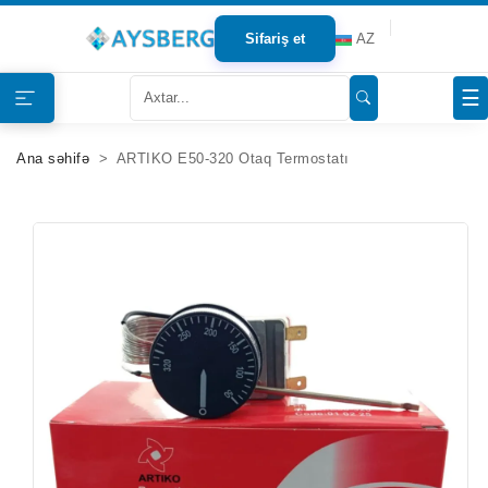
Sifariş et
AZ
Haqqımızda
☰
Məhsullar
Ana səhifə
ARTIKO E50-320 Otaq Termostatı
Bloqlar
Tərəfdaşlar
Mağazalar
Əlaqə