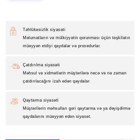
Təhlükəsizlik siyasəti
Məlumatların və mülkiyyətin qorunması üçün təşkilatın
müəyyən etdiyi qaydalar və prosedurlar.
Çatdırılma siyasəti
Məhsul və xidmətlərin müştərilərə necə və nə zaman
çatdırılacağını izah edən qaydalar.
Qaytarma siyasəti
Müştərilərin məhsulları geri qaytarma və ya dəyişdirmə
qaydalarını müəyyən edən siyasət.