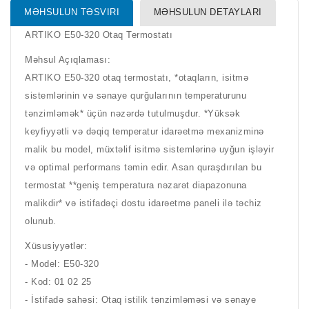
MƏHSULUN TƏSVIRI
MƏHSULUN DETAYLARI
ARTIKO E50-320 Otaq Termostatı
Məhsul Açıqlaması:
ARTIKO E50-320 otaq termostatı, *otaqların, isitmə
sistemlərinin və sənaye qurğularının temperaturunu
tənzimləmək* üçün nəzərdə tutulmuşdur. *Yüksək
keyfiyyətli və dəqiq temperatur idarəetmə mexanizminə
malik bu model, müxtəlif isitmə sistemlərinə uyğun işləyir
və optimal performans təmin edir. Asan quraşdırılan bu
termostat **geniş temperatura nəzarət diapazonuna
malikdir* və istifadəçi dostu idarəetmə paneli ilə təchiz
olunub.
Xüsusiyyətlər:
- Model: E50-320
- Kod: 01 02 25
- İstifadə sahəsi: Otaq istilik tənzimləməsi və sənaye