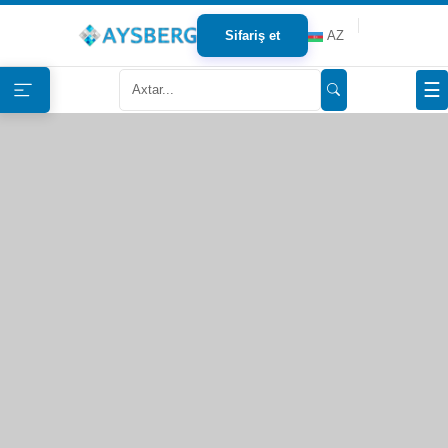
Sifariş et
AZ
Haqqımızda
☰
Məhsullar
Bloqlar
Tərəfdaşlar
Mağazalar
Əlaqə