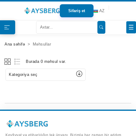
Sifariş et
AZ
Haqqımızda
☰
Məhsullar
Ana səhifə
Məhsullar
Bloqlar
Burada 0 məhsul var.
Tərəfdaşlar
Kategoriya seç
Mağazalar
Əlaqə
Keyfiyyət və etibarlılığın tək ünvanı. Bizimlə hər zaman bir addım