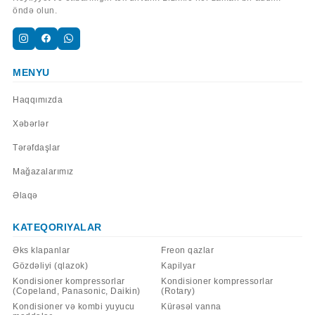
öndə olun.
MENYU
Haqqımızda
Xəbərlər
Tərəfdaşlar
Mağazalarımız
Əlaqə
KATEQORIYALAR
Əks klapanlar
Freon qazlar
Gözdəliyi (qlazok)
Kapilyar
Kondisioner kompressorlar
Kondisioner kompressorlar
(Copeland, Panasonic, Daikin)
(Rotary)
Kondisioner və kombi yuyucu
Kürəsəl vanna