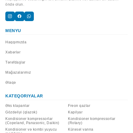
öndə olun.
MENYU
Haqqımızda
Xəbərlər
Tərəfdaşlar
Mağazalarımız
Əlaqə
KATEQORIYALAR
Əks klapanlar
Freon qazlar
Gözdəliyi (qlazok)
Kapilyar
Kondisioner kompressorlar
Kondisioner kompressorlar
(Copeland, Panasonic, Daikin)
(Rotary)
Kondisioner və kombi yuyucu
Kürəsəl vanna