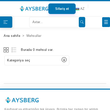
Sifariş et
AZ
Haqqımızda
☰
Məhsullar
Ana səhifə
Məhsullar
Bloqlar
Burada 0 məhsul var.
Tərəfdaşlar
Kategoriya seç
Mağazalar
Əlaqə
Keyfiyyət və etibarlılığın tək ünvanı. Bizimlə hər zaman bir addım