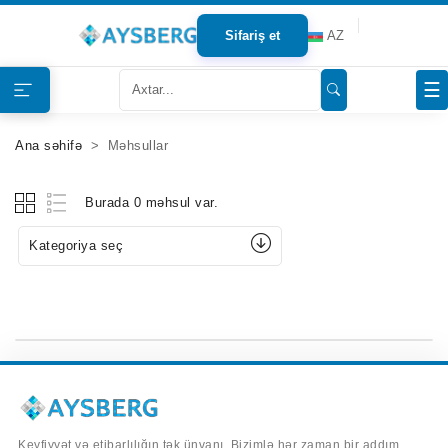
Sifariş et
AZ
Haqqımızda
☰
Məhsullar
Ana səhifə
Məhsullar
Bloqlar
Burada 0 məhsul var.
Tərəfdaşlar
Kategoriya seç
Mağazalar
Əlaqə
Keyfiyyət və etibarlılığın tək ünvanı. Bizimlə hər zaman bir addım