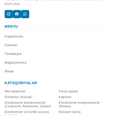
öndə olun.
MENYU
Haqqımızda
Xəbərlər
Tərəfdaşlar
Mağazalarımız
Əlaqə
KATEQORIYALAR
Əks klapanlar
Freon qazlar
Gözdəliyi (qlazok)
Kapilyar
Kondisioner kompressorlar
Kondisioner kompressorlar
(Copeland, Panasonic, Daikin)
(Rotary)
Kondisioner və kombi yuyucu
Kürəsəl vanna